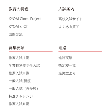
教育の特色
入試案内
KYOAI Glocal Project
高校入試サイト
KYOAI x ICT
よくある質問
国際交流
募集要項
進路
推薦入試Ⅰ期
進路実績
学業特別奨学生入試
指定校一覧
推薦入試Ⅱ期
進路室より
一般入試(新規)
一般入試（再受験）
特進チャレンジ
推薦入試Ⅲ期