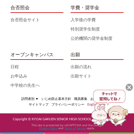
合否照会
学費・奨学金
合否照会サイト
入学後の学費
特別奨学生制度
公的機関の奨学金制度
オープンキャンパス
出願
日程
出願の流れ
お申込み
出願サイト
中学校の先生へ
訪問者別
▼
いじめ防止基本方針
職員募集
お問い合わせ
サイトマップ
プライバシーポリシー
English page
Copyright © KYOAI GAKUEN SENIOR HIGH SCHOOL All Rights Reserved
This site is protected by reCAPTCHA and the Google
Privacy Policy
and
Terms of Service
apply.