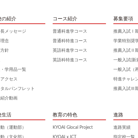
校の紹介
コース紹介
募集要項
校長メッセージ
普通科進学コース
推薦入試Ⅰ
育理念
普通科特進コース
学業特別奨
育方針
英語科進学コース
推薦入試Ⅱ
服
英語科特進コース
一般入試(新
服・学用品一覧
一般入試（
通アクセス
特進チャレ
ジタルパンフレット
推薦入試Ⅲ
校紹介動画
校生活
教育の特色
進路
活動（運動部）
KYOAI Glocal Project
進路実績
活動（文化部）
KYOAI x ICT
指定校一覧