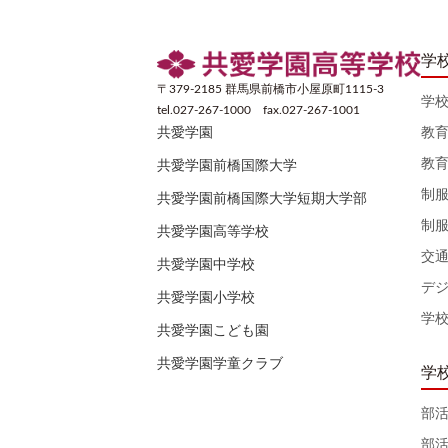
学
〒379-2185 群馬県前橋市小屋原町1115-3
学
tel.027-267-1000 fax.027-267-1001
教
共愛学園
教
共愛学園前橋国際大学
制
共愛学園前橋国際大学短期大学部
制
共愛学園高等学校
交
共愛学園中学校
デ
共愛学園小学校
学
共愛学園こども園
共愛学園学童クラブ
学
部
部