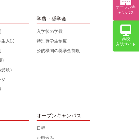
オープンキ
ャンパス
学費・奨学金
期
入学後の学費
高校
学生入試
特別奨学生制度
入試サイト
期
公的機関の奨学金制度
規)
再受験）
ンジ
期
オープンキャンパス
日程
お申込み