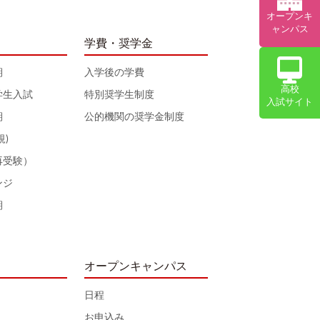
オープンキ
ャンパス
学費・奨学金
期
入学後の学費
高校
学生入試
特別奨学生制度
入試サイト
期
公的機関の奨学金制度
規)
再受験）
ンジ
期
オープンキャンパス
日程
お申込み