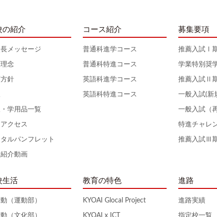
校の紹介
コース紹介
募集要項
校長メッセージ
普通科進学コース
推薦入試Ⅰ
育理念
普通科特進コース
学業特別奨
育方針
英語科進学コース
推薦入試Ⅱ
服
英語科特進コース
一般入試(新
服・学用品一覧
一般入試（
通アクセス
特進チャレ
ジタルパンフレット
推薦入試Ⅲ
校紹介動画
校生活
教育の特色
進路
活動（運動部）
KYOAI Glocal Project
進路実績
活動（文化部）
KYOAI x ICT
指定校一覧