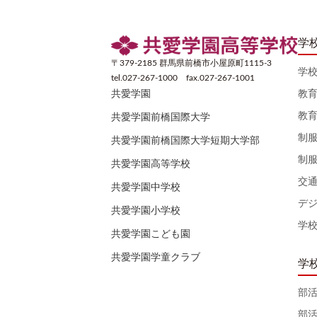
学
〒379-2185 群馬県前橋市小屋原町1115-3
学
tel.027-267-1000 fax.027-267-1001
教
共愛学園
教
共愛学園前橋国際大学
制
共愛学園前橋国際大学短期大学部
制
共愛学園高等学校
交
共愛学園中学校
デ
共愛学園小学校
学
共愛学園こども園
共愛学園学童クラブ
学
部
部