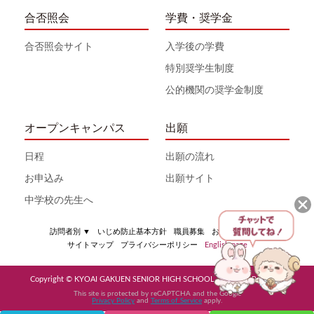
合否照会
学費・奨学金
合否照会サイト
入学後の学費
特別奨学生制度
公的機関の奨学金制度
オープンキャンパス
出願
日程
出願の流れ
お申込み
出願サイト
中学校の先生へ
訪問者別
▼
いじめ防止基本方針
職員募集
お問い合わせ
サイトマップ
プライバシーポリシー
English page
Copyright © KYOAI GAKUEN SENIOR HIGH SCHOOL All Rights Reserved
This site is protected by reCAPTCHA and the Google
Privacy Policy
and
Terms of Service
apply.