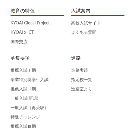
教育の特色
入試案内
KYOAI Glocal Project
高校入試サイト
KYOAI x ICT
よくある質問
国際交流
募集要項
進路
推薦入試Ⅰ期
進路実績
学業特別奨学生入試
指定校一覧
推薦入試Ⅱ期
進路室より
一般入試(新規)
一般入試（再受験）
特進チャレンジ
推薦入試Ⅲ期