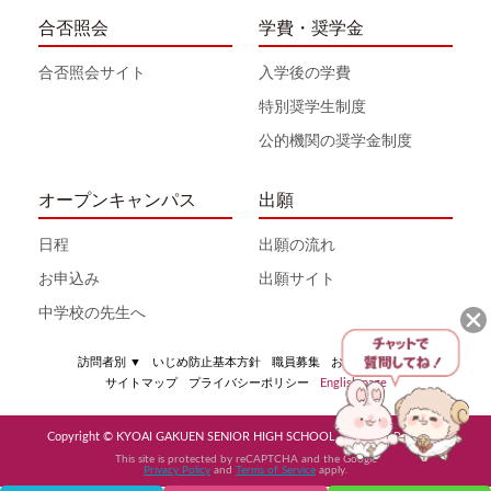
合否照会
学費・奨学金
合否照会サイト
入学後の学費
特別奨学生制度
公的機関の奨学金制度
オープンキャンパス
出願
日程
出願の流れ
お申込み
出願サイト
中学校の先生へ
訪問者別
▼
いじめ防止基本方針
職員募集
お問い合わせ
サイトマップ
プライバシーポリシー
English page
Copyright © KYOAI GAKUEN SENIOR HIGH SCHOOL All Rights Reserved
This site is protected by reCAPTCHA and the Google
Privacy Policy
and
Terms of Service
apply.