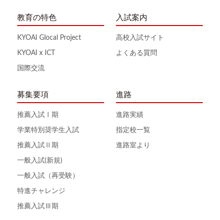
教育の特色
入試案内
KYOAI Glocal Project
高校入試サイト
KYOAI x ICT
よくある質問
国際交流
募集要項
進路
推薦入試Ⅰ期
進路実績
学業特別奨学生入試
指定校一覧
推薦入試Ⅱ期
進路室より
一般入試(新規)
一般入試（再受験）
特進チャレンジ
推薦入試Ⅲ期