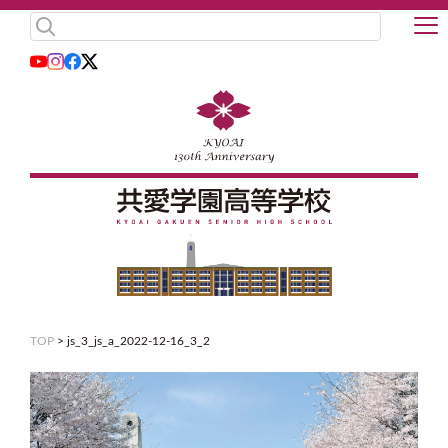
TOP
>
js_3_js_a_2022-12-16_3_2