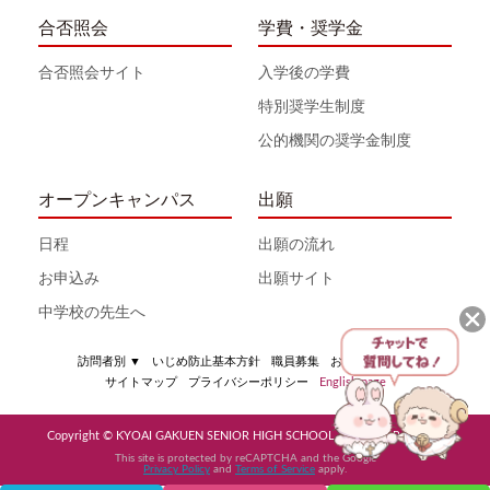
合否照会
学費・奨学金
合否照会サイト
入学後の学費
特別奨学生制度
公的機関の奨学金制度
オープンキャンパス
出願
日程
出願の流れ
お申込み
出願サイト
中学校の先生へ
訪問者別
▼
いじめ防止基本方針
職員募集
お問い合わせ
サイトマップ
プライバシーポリシー
English page
Copyright © KYOAI GAKUEN SENIOR HIGH SCHOOL All Rights Reserved
This site is protected by reCAPTCHA and the Google
Privacy Policy
and
Terms of Service
apply.