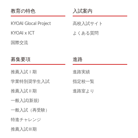
教育の特色
入試案内
KYOAI Glocal Project
高校入試サイト
KYOAI x ICT
よくある質問
国際交流
募集要項
進路
推薦入試Ⅰ期
進路実績
学業特別奨学生入試
指定校一覧
推薦入試Ⅱ期
進路室より
一般入試(新規)
一般入試（再受験）
特進チャレンジ
推薦入試Ⅲ期