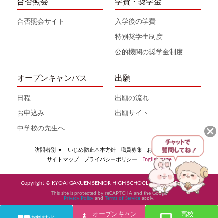
合否照会
学費・奨学金
合否照会サイト
入学後の学費
特別奨学生制度
公的機関の奨学金制度
オープンキャンパス
出願
日程
出願の流れ
お申込み
出願サイト
中学校の先生へ
訪問者別
▼
いじめ防止基本方針
職員募集
お問い合わせ
サイトマップ
プライバシーポリシー
English page
Copyright © KYOAI GAKUEN SENIOR HIGH SCHOOL All Rights Reserved
This site is protected by reCAPTCHA and the Google
Privacy Policy
and
Terms of Service
apply.
オープンキャン
高校