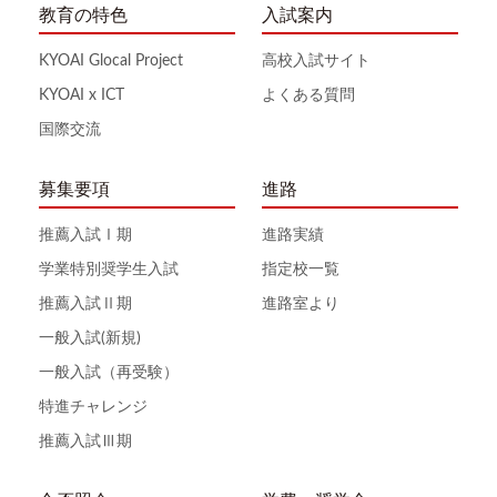
教育の特色
入試案内
KYOAI Glocal Project
高校入試サイト
KYOAI x ICT
よくある質問
国際交流
募集要項
進路
推薦入試Ⅰ期
進路実績
学業特別奨学生入試
指定校一覧
推薦入試Ⅱ期
進路室より
一般入試(新規)
一般入試（再受験）
特進チャレンジ
推薦入試Ⅲ期