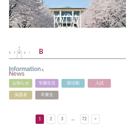
B
お知らせ
学園生活
部活動
入試
保護者
卒業生
1
2
3
…
72
>