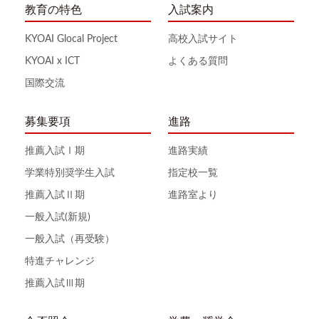
教育の特色
入試案内
KYOAI Glocal Project
高校入試サイト
KYOAI x ICT
よくある質問
国際交流
募集要項
進路
推薦入試Ⅰ期
進路実績
学業特別奨学生入試
指定校一覧
推薦入試Ⅱ期
進路室より
一般入試(新規)
一般入試（再受験）
特進チャレンジ
推薦入試Ⅲ期