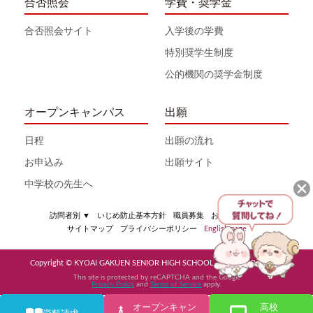
合否照会
学費・奨学金
合否照会サイト
入学後の学費
特別奨学生制度
公的機関の奨学金制度
オープンキャンパス
出願
日程
出願の流れ
お申込み
出願サイト
中学校の先生へ
訪問者別
▼
いじめ防止基本方針
職員募集
お問い合わせ
サイトマップ
プライバシーポリシー
English page
Copyright © KYOAI GAKUEN SENIOR HIGH SCHOOL All Rights Reserved
This site is protected by reCAPTCHA and the Google
Privacy Policy
and
Terms of Service
apply.
オープンキャン
高校