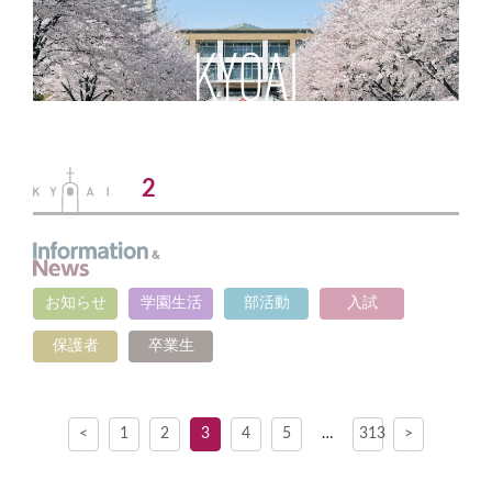
2
お知らせ
学園生活
部活動
入試
保護者
卒業生
<
1
2
3
4
5
…
313
>