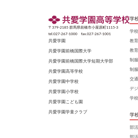
学
〒379-2185 群馬県前橋市小屋原町1115-3
学
tel.027-267-1000 fax.027-267-1001
教
共愛学園
教
共愛学園前橋国際大学
制
共愛学園前橋国際大学短期大学部
制
共愛学園高等学校
交
共愛学園中学校
デ
共愛学園小学校
学
共愛学園こども園
共愛学園学童クラブ
学
部
部