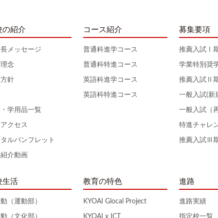
校の紹介
コース紹介
募集要項
校長メッセージ
普通科進学コース
推薦入試Ⅰ
育理念
普通科特進コース
学業特別奨
育方針
英語科進学コース
推薦入試Ⅱ
服
英語科特進コース
一般入試(新
服・学用品一覧
一般入試（
通アクセス
特進チャレ
ジタルパンフレット
推薦入試Ⅲ
校紹介動画
校生活
教育の特色
進路
活動（運動部）
KYOAI Glocal Project
進路実績
活動（文化部）
KYOAI x ICT
指定校一覧