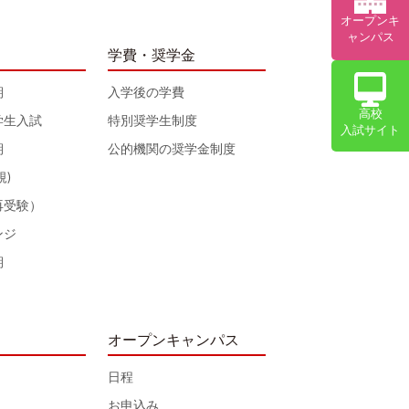
オープンキ
ャンパス
学費・奨学金
期
入学後の学費
高校
学生入試
特別奨学生制度
入試サイト
期
公的機関の奨学金制度
規)
再受験）
ンジ
期
オープンキャンパス
日程
お申込み