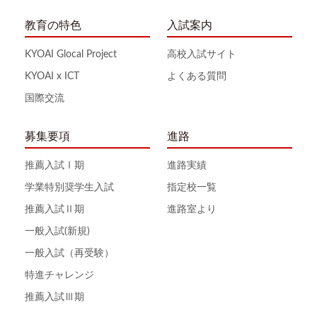
教育の特色
入試案内
KYOAI Glocal Project
高校入試サイト
KYOAI x ICT
よくある質問
国際交流
募集要項
進路
推薦入試Ⅰ期
進路実績
学業特別奨学生入試
指定校一覧
推薦入試Ⅱ期
進路室より
一般入試(新規)
一般入試（再受験）
特進チャレンジ
推薦入試Ⅲ期