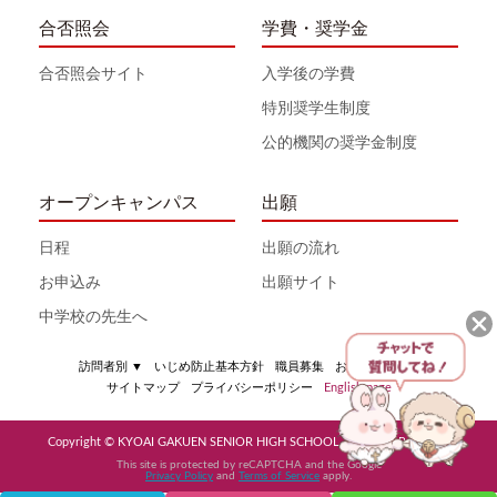
合否照会
学費・奨学金
合否照会サイト
入学後の学費
特別奨学生制度
公的機関の奨学金制度
オープンキャンパス
出願
日程
出願の流れ
お申込み
出願サイト
中学校の先生へ
訪問者別
▼
いじめ防止基本方針
職員募集
お問い合わせ
サイトマップ
プライバシーポリシー
English page
Copyright © KYOAI GAKUEN SENIOR HIGH SCHOOL All Rights Reserved
This site is protected by reCAPTCHA and the Google
Privacy Policy
and
Terms of Service
apply.