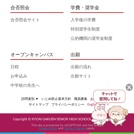
合否照会
学費・奨学金
合否照会サイト
入学後の学費
特別奨学生制度
公的機関の奨学金制度
オープンキャンパス
出願
日程
出願の流れ
お申込み
出願サイト
中学校の先生へ
訪問者別
▼
いじめ防止基本方針
職員募集
お問い合わせ
サイトマップ
プライバシーポリシー
English page
Copyright © KYOAI GAKUEN SENIOR HIGH SCHOOL All Rights Reserved
This site is protected by reCAPTCHA and the Google
Privacy Policy
and
Terms of Service
apply.