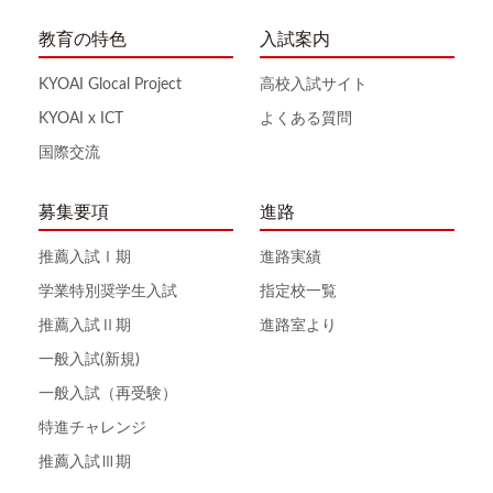
教育の特色
入試案内
KYOAI Glocal Project
高校入試サイト
KYOAI x ICT
よくある質問
国際交流
募集要項
進路
推薦入試Ⅰ期
進路実績
学業特別奨学生入試
指定校一覧
推薦入試Ⅱ期
進路室より
一般入試(新規)
一般入試（再受験）
特進チャレンジ
推薦入試Ⅲ期