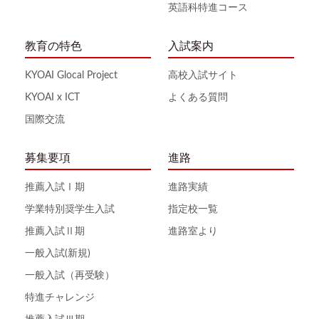
英語科特進コース
教育の特色
入試案内
KYOAI Glocal Project
高校入試サイト
KYOAI x ICT
よくある質問
国際交流
募集要項
進路
推薦入試Ⅰ期
進路実績
学業特別奨学生入試
指定校一覧
推薦入試Ⅱ期
進路室より
一般入試(新規)
一般入試（再受験）
特進チャレンジ