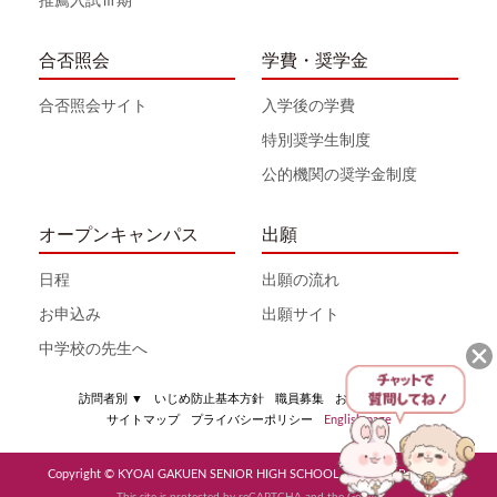
推薦入試Ⅲ期
合否照会
学費・奨学金
合否照会サイト
入学後の学費
特別奨学生制度
公的機関の奨学金制度
オープンキャンパス
出願
日程
出願の流れ
お申込み
出願サイト
中学校の先生へ
訪問者別
▼
いじめ防止基本方針
職員募集
お問い合わせ
サイトマップ
プライバシーポリシー
English page
Copyright © KYOAI GAKUEN SENIOR HIGH SCHOOL All Rights Reserved
This site is protected by reCAPTCHA and the Google