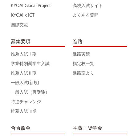
KYOAI Glocal Project
高校入試サイト
KYOAI x ICT
よくある質問
国際交流
募集要項
進路
推薦入試Ⅰ期
進路実績
学業特別奨学生入試
指定校一覧
推薦入試Ⅱ期
進路室より
一般入試(新規)
一般入試（再受験）
特進チャレンジ
推薦入試Ⅲ期
合否照会
学費・奨学金