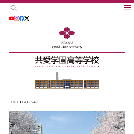
TOP
>
DSC03949