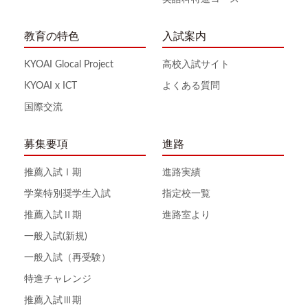
教育の特色
入試案内
KYOAI Glocal Project
高校入試サイト
KYOAI x ICT
よくある質問
国際交流
募集要項
進路
推薦入試Ⅰ期
進路実績
学業特別奨学生入試
指定校一覧
推薦入試Ⅱ期
進路室より
一般入試(新規)
一般入試（再受験）
特進チャレンジ
推薦入試Ⅲ期