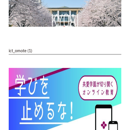
ict_omote (1)