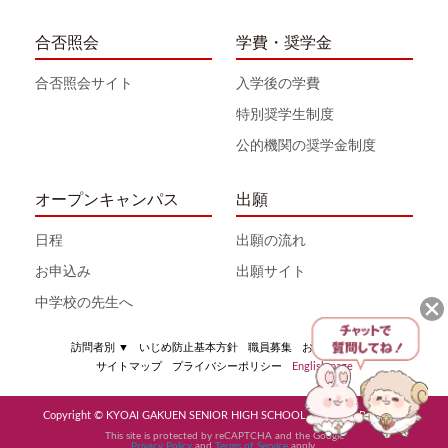
合否照会
学費・奨学金
合否照会サイト
入学後の学費
特別奨学生制度
公的機関の奨学金制度
オープンキャンパス
出願
日程
出願の流れ
お申込み
出願サイト
中学校の先生へ
訪問者別
▼
いじめ防止基本方針
職員募集
お問い合わせ
サイトマップ
プライバシーポリシー
English page
Copyright © KYOAI GAKUEN SENIOR HIGH SCHOOL All Rights Reserved
This site is protected by reCAPTCHA and the Google
Privacy Policy
and
Terms of Service
apply.