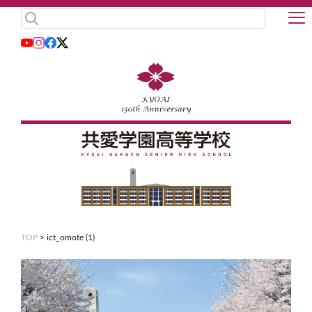
TOP
>
ict_omote (1)