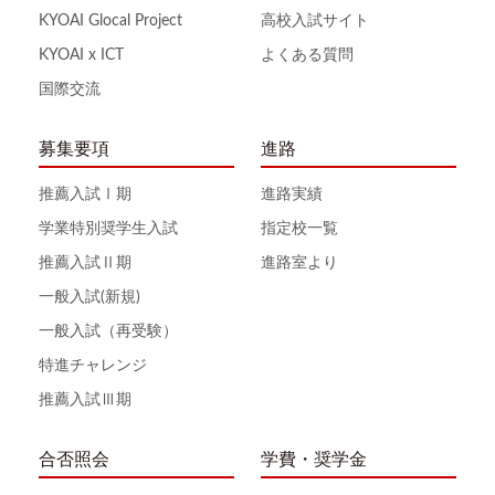
KYOAI Glocal Project
高校入試サイト
KYOAI x ICT
よくある質問
国際交流
募集要項
進路
推薦入試Ⅰ期
進路実績
学業特別奨学生入試
指定校一覧
推薦入試Ⅱ期
進路室より
一般入試(新規)
一般入試（再受験）
特進チャレンジ
推薦入試Ⅲ期
合否照会
学費・奨学金