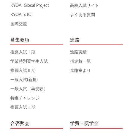
KYOAI Glocal Project
高校入試サイト
KYOAI x ICT
よくある質問
国際交流
募集要項
進路
推薦入試Ⅰ期
進路実績
学業特別奨学生入試
指定校一覧
推薦入試Ⅱ期
進路室より
一般入試(新規)
一般入試（再受験）
特進チャレンジ
推薦入試Ⅲ期
合否照会
学費・奨学金