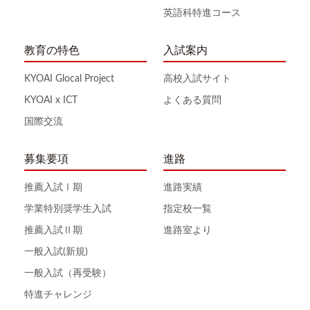
英語科特進コース
教育の特色
入試案内
KYOAI Glocal Project
高校入試サイト
KYOAI x ICT
よくある質問
国際交流
募集要項
進路
推薦入試Ⅰ期
進路実績
学業特別奨学生入試
指定校一覧
推薦入試Ⅱ期
進路室より
一般入試(新規)
一般入試（再受験）
特進チャレンジ