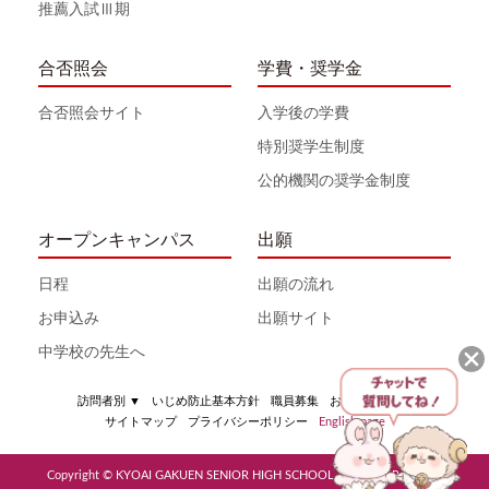
推薦入試Ⅲ期
合否照会
学費・奨学金
合否照会サイト
入学後の学費
特別奨学生制度
公的機関の奨学金制度
オープンキャンパス
出願
日程
出願の流れ
お申込み
出願サイト
中学校の先生へ
訪問者別
▼
いじめ防止基本方針
職員募集
お問い合わせ
サイトマップ
プライバシーポリシー
English page
Copyright © KYOAI GAKUEN SENIOR HIGH SCHOOL All Rights Reserved