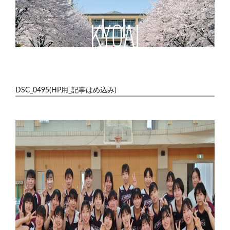
DSC_0495(HP用_記事はめ込み)