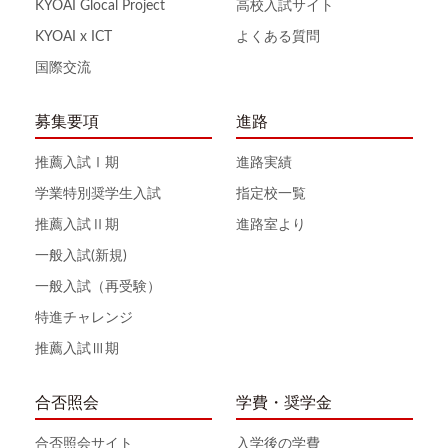
KYOAI Glocal Project
高校入試サイト
KYOAI x ICT
よくある質問
国際交流
募集要項
進路
推薦入試Ⅰ期
進路実績
学業特別奨学生入試
指定校一覧
推薦入試Ⅱ期
進路室より
一般入試(新規)
一般入試（再受験）
特進チャレンジ
推薦入試Ⅲ期
合否照会
学費・奨学金
合否照会サイト
入学後の学費