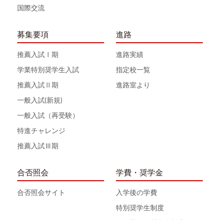
国際交流
募集要項
進路
推薦入試Ⅰ期
進路実績
学業特別奨学生入試
指定校一覧
推薦入試Ⅱ期
進路室より
一般入試(新規)
一般入試（再受験）
特進チャレンジ
推薦入試Ⅲ期
合否照会
学費・奨学金
合否照会サイト
入学後の学費
特別奨学生制度