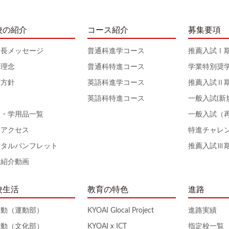
校の紹介
コース紹介
募集要項
校長メッセージ
普通科進学コース
推薦入試Ⅰ
育理念
普通科特進コース
学業特別奨
育方針
英語科進学コース
推薦入試Ⅱ
服
英語科特進コース
一般入試(新
服・学用品一覧
一般入試（
通アクセス
特進チャレ
ジタルパンフレット
推薦入試Ⅲ
校紹介動画
校生活
教育の特色
進路
活動（運動部）
KYOAI Glocal Project
進路実績
活動（文化部）
KYOAI x ICT
指定校一覧