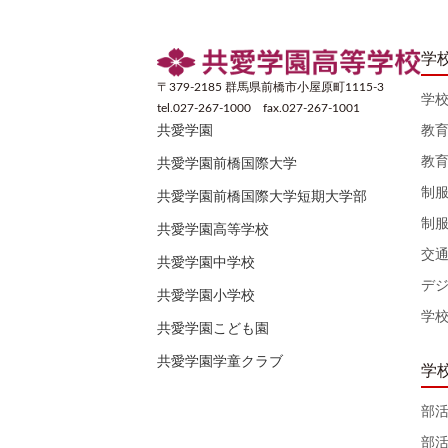
学
〒379-2185 群馬県前橋市小屋原町1115-3
学
tel.027-267-1000 fax.027-267-1001
教
共愛学園
教
共愛学園前橋国際大学
制
共愛学園前橋国際大学短期大学部
制
共愛学園高等学校
交
共愛学園中学校
デ
共愛学園小学校
学
共愛学園こども園
共愛学園学童クラブ
学
部
部