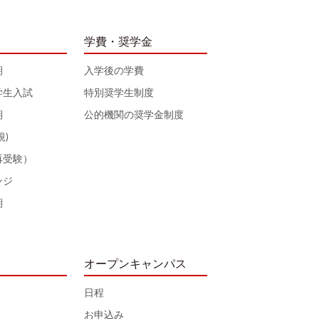
学費・奨学金
期
入学後の学費
学生入試
特別奨学生制度
期
公的機関の奨学金制度
規)
再受験）
ンジ
期
オープンキャンパス
日程
お申込み