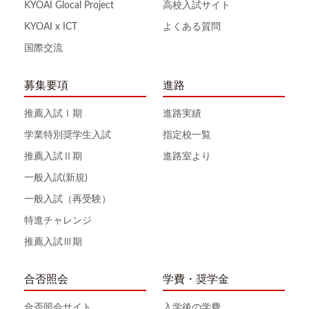
KYOAI Glocal Project
高校入試サイト
KYOAI x ICT
よくある質問
国際交流
募集要項
進路
推薦入試Ⅰ期
進路実績
学業特別奨学生入試
指定校一覧
推薦入試Ⅱ期
進路室より
一般入試(新規)
一般入試（再受験）
特進チャレンジ
推薦入試Ⅲ期
合否照会
学費・奨学金
合否照会サイト
入学後の学費