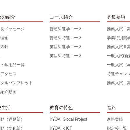
校の紹介
コース紹介
募集要項
校長メッセージ
普通科進学コース
推薦入試Ⅰ
育理念
普通科特進コース
学業特別奨
育方針
英語科進学コース
推薦入試Ⅱ
服
英語科特進コース
一般入試(新
服・学用品一覧
一般入試（
通アクセス
特進チャレ
ジタルパンフレット
推薦入試Ⅲ
校紹介動画
校生活
教育の特色
進路
活動（運動部）
KYOAI Glocal Project
進路実績
活動（文化部）
KYOAI x ICT
指定校一覧