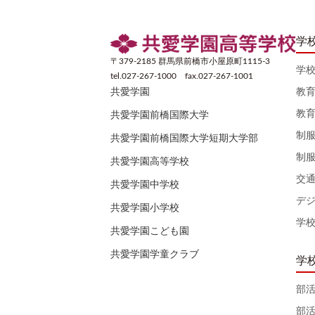
学
〒379-2185 群馬県前橋市小屋原町1115-3
学
tel.027-267-1000 fax.027-267-1001
教
共愛学園
教
共愛学園前橋国際大学
制
共愛学園前橋国際大学短期大学部
制
共愛学園高等学校
交
共愛学園中学校
デ
共愛学園小学校
学
共愛学園こども園
共愛学園学童クラブ
学
部
部