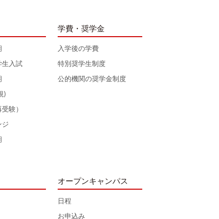
学費・奨学金
期
入学後の学費
学生入試
特別奨学生制度
期
公的機関の奨学金制度
規)
再受験）
ンジ
期
オープンキャンパス
日程
お申込み