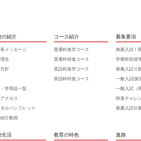
校の紹介
コース紹介
募集要項
校長メッセージ
普通科進学コース
推薦入試Ⅰ
育理念
普通科特進コース
学業特別奨
育方針
英語科進学コース
推薦入試Ⅱ
服
英語科特進コース
一般入試(新
服・学用品一覧
一般入試（
通アクセス
特進チャレ
ジタルパンフレット
推薦入試Ⅲ
校紹介動画
校生活
教育の特色
進路