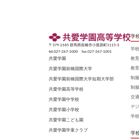
学
〒379-2185 群馬県前橋市小屋原町1115-3
学
tel.027-267-1000 fax.027-267-1001
教
共愛学園
教
共愛学園前橋国際大学
制
共愛学園前橋国際大学短期大学部
制
共愛学園高等学校
交
共愛学園中学校
デ
共愛学園小学校
学
共愛学園こども園
共愛学園学童クラブ
学