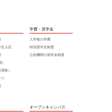
学費・奨学金
期
入学後の学費
学生入試
特別奨学生制度
期
公的機関の奨学金制度
規)
再受験）
ンジ
期
オープンキャンパス