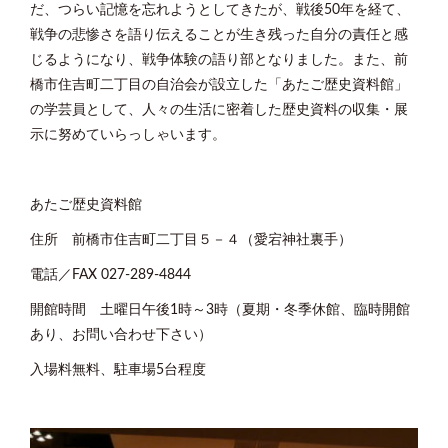
だ、つらい記憶を忘れようとしてきたが、戦後
50
年を経て、
戦争の悲惨さを語り伝えることが生き残った自分の責任と感
じるようになり、戦争体験の語り部となりました。また、前
橋市住吉町二丁目の自治会が設立した「あたご歴史資料館」
の学芸員として、人々の生活に密着した歴史資料の収集・展
示に努めていらっしゃいます。
あたご歴史資料館
住所 前橋市住吉町二丁目５－４（愛宕神社裏手）
電話／
FAX 027-289-4844
開館時間 土曜日午後
1
時～
3
時（夏期・冬季休館、臨時開館
あり、お問い合わせ下さい）
入場料無料、駐車場
5
台程度