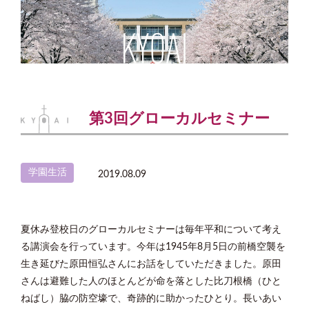
第3回グローカルセミナー
学園生活
2019.08.09
夏休み登校日のグローカルセミナーは毎年平和について考え
る講演会を行っています。今年は
1945
年
8
月
5
日の前橋空襲を
生き延びた原田恒弘さんにお話をしていただきました。原田
さんは避難した人のほとんどが命を落とした比刀根橋（ひと
ねばし）脇の防空壕で、奇跡的に助かったひとり。長いあい