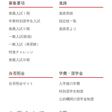
募集要項
進路
推薦入試Ⅰ期
進路実績
学業特別奨学生入試
指定校一覧
推薦入試Ⅱ期
進路室より
一般入試(新規)
一般入試（再受験）
特進チャレンジ
推薦入試Ⅲ期
合否照会
学費・奨学金
合否照会サイト
入学後の学費
特別奨学生制度
公的機関の奨学金制度