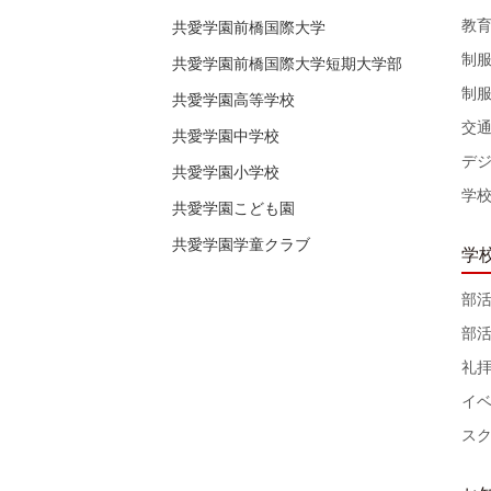
教
共愛学園前橋国際大学
制
共愛学園前橋国際大学短期大学部
制
共愛学園高等学校
交
共愛学園中学校
デ
共愛学園小学校
学
共愛学園こども園
共愛学園学童クラブ
学
部
部
礼
イ
ス