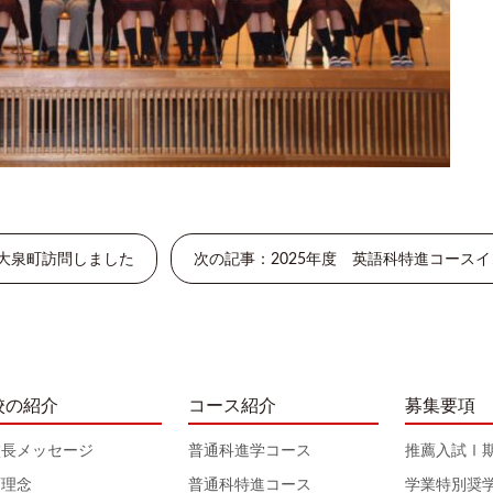
大泉町訪問しました
次の記事：2025年度 英語科特進コース
校の紹介
コース紹介
募集要項
校長メッセージ
普通科進学コース
推薦入試Ⅰ
育理念
普通科特進コース
学業特別奨