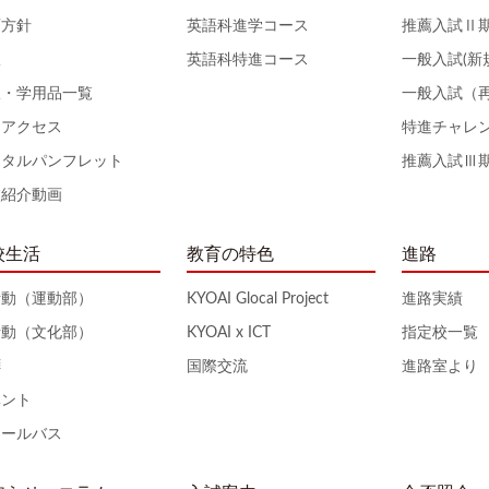
育方針
英語科進学コース
推薦入試Ⅱ
服
英語科特進コース
一般入試(新
服・学用品一覧
一般入試（
通アクセス
特進チャレ
ジタルパンフレット
推薦入試Ⅲ
校紹介動画
校生活
教育の特色
進路
活動（運動部）
KYOAI Glocal Project
進路実績
活動（文化部）
KYOAI x ICT
指定校一覧
拝
国際交流
進路室より
ベント
クールバス