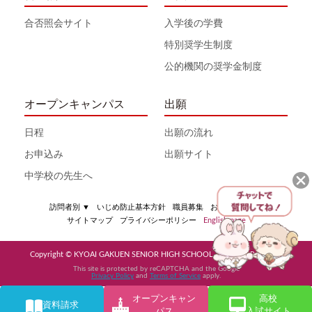
合否照会サイト
入学後の学費
特別奨学生制度
公的機関の奨学金制度
オープンキャンパス
出願
日程
出願の流れ
お申込み
出願サイト
中学校の先生へ
訪問者別
▼
いじめ防止基本方針
職員募集
お問い合わせ
サイトマップ
プライバシーポリシー
English page
Copyright © KYOAI GAKUEN SENIOR HIGH SCHOOL All Rights Reserved
This site is protected by reCAPTCHA and the Google
Privacy Policy
and
Terms of Service
apply.
オープンキャン
高校
資料請求
パス
入試サイト