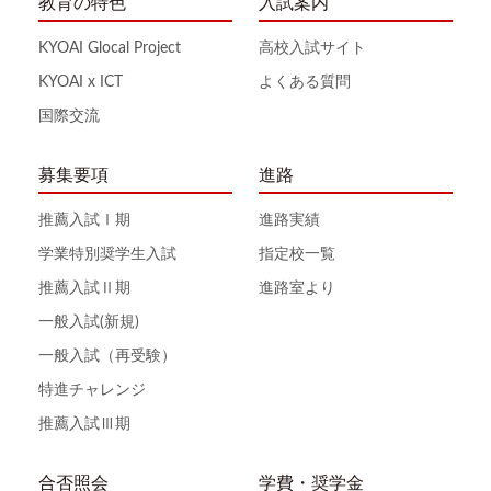
教育の特色
入試案内
KYOAI Glocal Project
高校入試サイト
KYOAI x ICT
よくある質問
国際交流
募集要項
進路
推薦入試Ⅰ期
進路実績
学業特別奨学生入試
指定校一覧
推薦入試Ⅱ期
進路室より
一般入試(新規)
一般入試（再受験）
特進チャレンジ
推薦入試Ⅲ期
合否照会
学費・奨学金