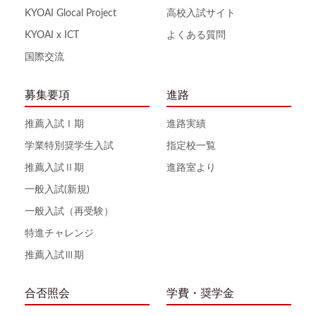
KYOAI Glocal Project
高校入試サイト
KYOAI x ICT
よくある質問
国際交流
募集要項
進路
推薦入試Ⅰ期
進路実績
学業特別奨学生入試
指定校一覧
推薦入試Ⅱ期
進路室より
一般入試(新規)
一般入試（再受験）
特進チャレンジ
推薦入試Ⅲ期
合否照会
学費・奨学金