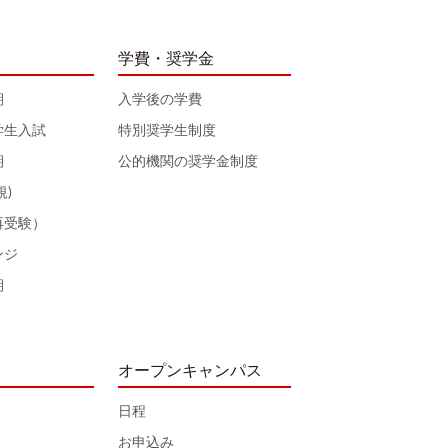
学費・奨学金
期
入学後の学費
学生入試
特別奨学生制度
期
公的機関の奨学金制度
規)
再受験）
ンジ
期
オープンキャンパス
日程
お申込み