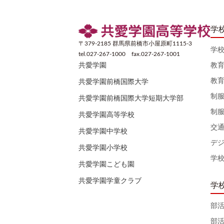
学
〒379-2185 群馬県前橋市小屋原町1115-3
学
tel.027-267-1000 fax.027-267-1001
教
共愛学園
教
共愛学園前橋国際大学
制
共愛学園前橋国際大学短期大学部
制
共愛学園高等学校
交
共愛学園中学校
デ
共愛学園小学校
学
共愛学園こども園
共愛学園学童クラブ
学
部
部