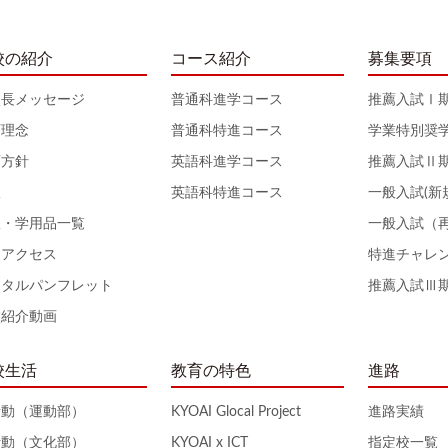
校の紹介
コース紹介
募集要項
校長メッセージ
普通科進学コース
推薦入試Ⅰ
育理念
普通科特進コース
学業特別奨
育方針
英語科進学コース
推薦入試Ⅱ
服
英語科特進コース
一般入試(新
服・学用品一覧
一般入試（
通アクセス
特進チャレ
ジタルパンフレット
推薦入試Ⅲ
校紹介動画
校生活
教育の特色
進路
活動（運動部）
KYOAI Glocal Project
進路実績
活動（文化部）
KYOAI x ICT
指定校一覧