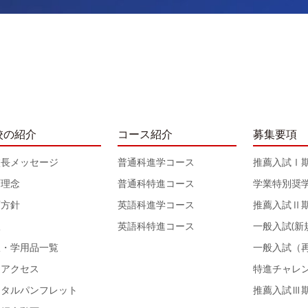
校の紹介
コース紹介
募集要項
校長メッセージ
普通科進学コース
推薦入試Ⅰ
育理念
普通科特進コース
学業特別奨
育方針
英語科進学コース
推薦入試Ⅱ
服
英語科特進コース
一般入試(新
服・学用品一覧
一般入試（
通アクセス
特進チャレ
ジタルパンフレット
推薦入試Ⅲ