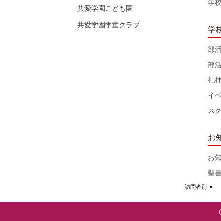
学
共愛学園こども園
共愛学園学童クラブ
学
部
部
礼
イ
ス
お
お
聖
訪問者別
▼