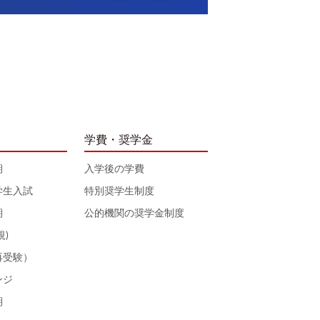
学費・奨学金
期
入学後の学費
学生入試
特別奨学生制度
期
公的機関の奨学金制度
規)
再受験）
ンジ
期