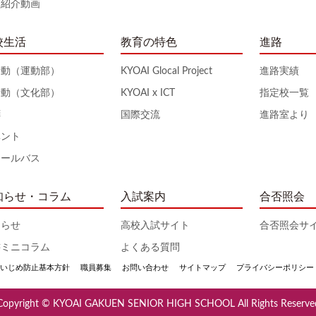
校紹介動画
校生活
教育の特色
進路
活動（運動部）
KYOAI Glocal Project
進路実績
活動（文化部）
KYOAI x ICT
指定校一覧
拝
国際交流
進路室より
ベント
クールバス
知らせ・コラム
入試案内
合否照会
知らせ
高校入試サイト
合否照会サ
書ミニコラム
よくある質問
いじめ防止基本方針
職員募集
お問い合わせ
サイトマップ
プライバシーポリシー
Copyright © KYOAI GAKUEN SENIOR HIGH SCHOOL All Rights Reserve