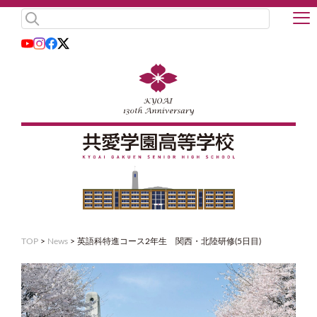
TOP
>
News
>
英語科特進コース2年生 関西・北陸研修(5日目)