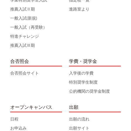
学業特別奨学生入試
指定校一覧
推薦入試Ⅱ期
進路室より
一般入試(新規)
一般入試（再受験）
特進チャレンジ
推薦入試Ⅲ期
合否照会
学費・奨学金
合否照会サイト
入学後の学費
特別奨学生制度
公的機関の奨学金制度
オープンキャンパス
出願
日程
出願の流れ
お申込み
出願サイト