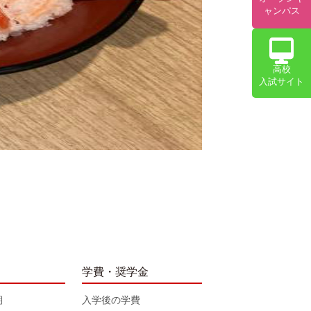
ャンパス
高校
入試サイト
学費・奨学金
期
入学後の学費