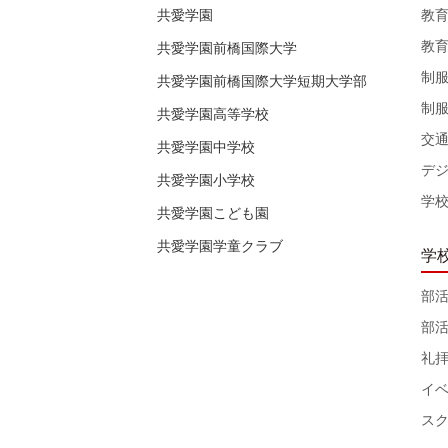
教
共愛学園
教
共愛学園前橋国際大学
制
共愛学園前橋国際大学短期大学部
制
共愛学園高等学校
交
共愛学園中学校
デ
共愛学園小学校
学
共愛学園こども園
共愛学園学童クラブ
学
部
部
礼
イ
ス