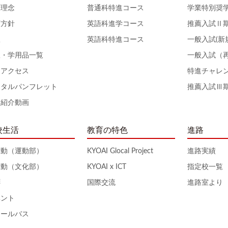
育理念
普通科特進コース
学業特別奨
育方針
英語科進学コース
推薦入試Ⅱ
服
英語科特進コース
一般入試(新
服・学用品一覧
一般入試（
通アクセス
特進チャレ
ジタルパンフレット
推薦入試Ⅲ
校紹介動画
校生活
教育の特色
進路
活動（運動部）
KYOAI Glocal Project
進路実績
活動（文化部）
KYOAI x ICT
指定校一覧
拝
国際交流
進路室より
ベント
クールバス