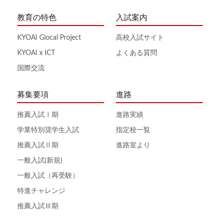
教育の特色
入試案内
KYOAI Glocal Project
高校入試サイト
KYOAI x ICT
よくある質問
国際交流
募集要項
進路
推薦入試Ⅰ期
進路実績
学業特別奨学生入試
指定校一覧
推薦入試Ⅱ期
進路室より
一般入試(新規)
一般入試（再受験）
特進チャレンジ
推薦入試Ⅲ期