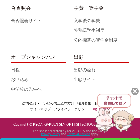
合否照会
学費・奨学金
合否照会サイト
入学後の学費
特別奨学生制度
公的機関の奨学金制度
オープンキャンパス
出願
日程
出願の流れ
お申込み
出願サイト
中学校の先生へ
訪問者別
▼
いじめ防止基本方針
職員募集
お問い合わせ
サイトマップ
プライバシーポリシー
English page
Copyright © KYOAI GAKUEN SENIOR HIGH SCHOOL All Rights Reserved
This site is protected by reCAPTCHA and the Google
Privacy Policy
and
Terms of Service
apply.