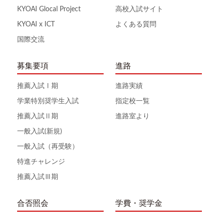
KYOAI Glocal Project
高校入試サイト
KYOAI x ICT
よくある質問
国際交流
募集要項
進路
推薦入試Ⅰ期
進路実績
学業特別奨学生入試
指定校一覧
推薦入試Ⅱ期
進路室より
一般入試(新規)
一般入試（再受験）
特進チャレンジ
推薦入試Ⅲ期
合否照会
学費・奨学金