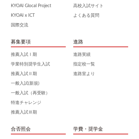
KYOAI Glocal Project
高校入試サイト
KYOAI x ICT
よくある質問
国際交流
募集要項
進路
推薦入試Ⅰ期
進路実績
学業特別奨学生入試
指定校一覧
推薦入試Ⅱ期
進路室より
一般入試(新規)
一般入試（再受験）
特進チャレンジ
推薦入試Ⅲ期
合否照会
学費・奨学金