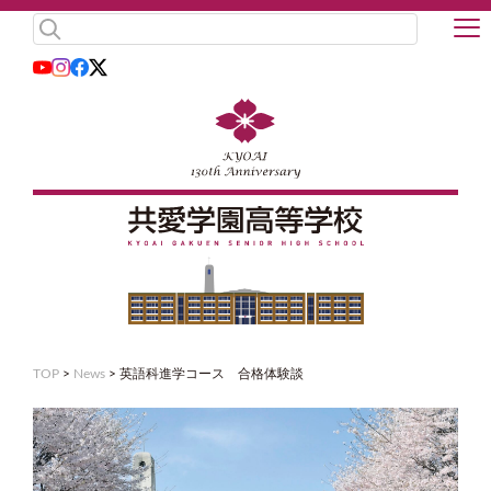
TOP
>
News
>
英語科進学コース 合格体験談