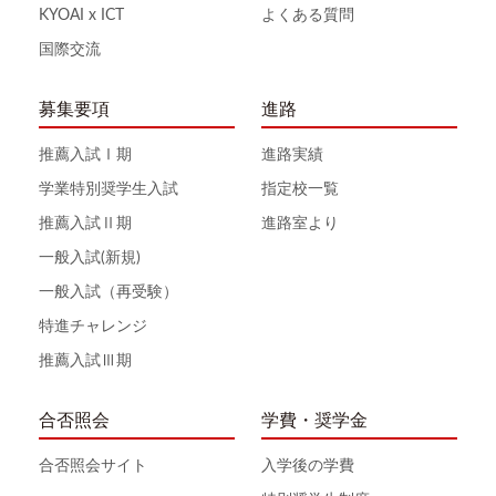
KYOAI x ICT
よくある質問
国際交流
募集要項
進路
推薦入試Ⅰ期
進路実績
学業特別奨学生入試
指定校一覧
推薦入試Ⅱ期
進路室より
一般入試(新規)
一般入試（再受験）
特進チャレンジ
推薦入試Ⅲ期
合否照会
学費・奨学金
合否照会サイト
入学後の学費