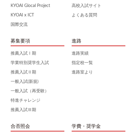
KYOAI Glocal Project
高校入試サイト
KYOAI x ICT
よくある質問
国際交流
募集要項
進路
推薦入試Ⅰ期
進路実績
学業特別奨学生入試
指定校一覧
推薦入試Ⅱ期
進路室より
一般入試(新規)
一般入試（再受験）
特進チャレンジ
推薦入試Ⅲ期
合否照会
学費・奨学金