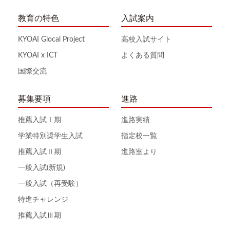
教育の特色
入試案内
KYOAI Glocal Project
高校入試サイト
KYOAI x ICT
よくある質問
国際交流
募集要項
進路
推薦入試Ⅰ期
進路実績
学業特別奨学生入試
指定校一覧
推薦入試Ⅱ期
進路室より
一般入試(新規)
一般入試（再受験）
特進チャレンジ
推薦入試Ⅲ期