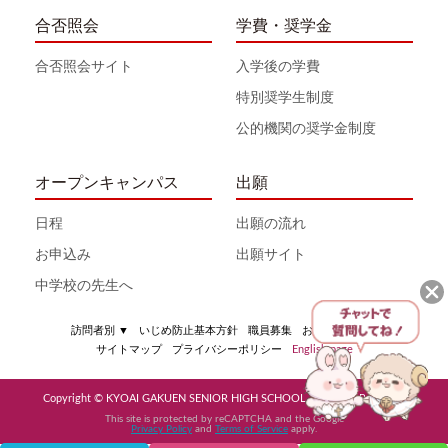
合否照会
学費・奨学金
合否照会サイト
入学後の学費
特別奨学生制度
公的機関の奨学金制度
オープンキャンパス
出願
日程
出願の流れ
お申込み
出願サイト
中学校の先生へ
訪問者別
▼
いじめ防止基本方針
職員募集
お問い合わせ
サイトマップ
プライバシーポリシー
English page
Copyright © KYOAI GAKUEN SENIOR HIGH SCHOOL All Rights Reserved
This site is protected by reCAPTCHA and the Google
Privacy Policy
and
Terms of Service
apply.