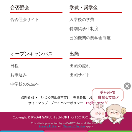
合否照会
学費・奨学金
合否照会サイト
入学後の学費
特別奨学生制度
公的機関の奨学金制度
オープンキャンパス
出願
日程
出願の流れ
お申込み
出願サイト
中学校の先生へ
訪問者別
▼
いじめ防止基本方針
職員募集
お問い合わせ
サイトマップ
プライバシーポリシー
English page
Copyright © KYOAI GAKUEN SENIOR HIGH SCHOOL All Rights Reserved
This site is protected by reCAPTCHA and the Google
Privacy Policy
and
Terms of Service
apply.