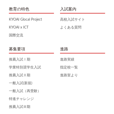
教育の特色
入試案内
KYOAI Glocal Project
高校入試サイト
KYOAI x ICT
よくある質問
国際交流
募集要項
進路
推薦入試Ⅰ期
進路実績
学業特別奨学生入試
指定校一覧
推薦入試Ⅱ期
進路室より
一般入試(新規)
一般入試（再受験）
特進チャレンジ
推薦入試Ⅲ期