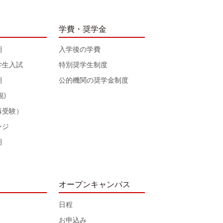
学費・奨学金
期
入学後の学費
学生入試
特別奨学生制度
期
公的機関の奨学金制度
規)
再受験）
ンジ
期
オープンキャンパス
日程
お申込み