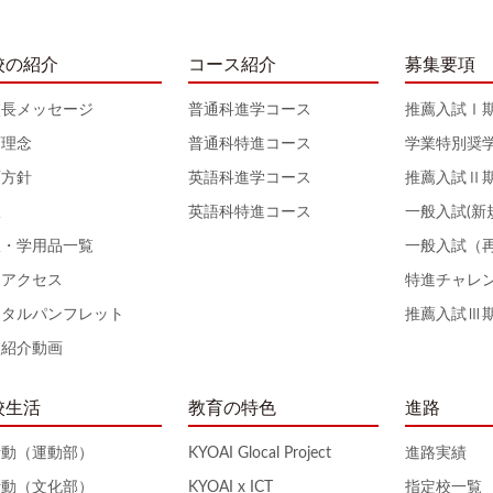
校の紹介
コース紹介
募集要項
校長メッセージ
普通科進学コース
推薦入試Ⅰ
育理念
普通科特進コース
学業特別奨
育方針
英語科進学コース
推薦入試Ⅱ
服
英語科特進コース
一般入試(新
服・学用品一覧
一般入試（
通アクセス
特進チャレ
ジタルパンフレット
推薦入試Ⅲ
校紹介動画
校生活
教育の特色
進路
活動（運動部）
KYOAI Glocal Project
進路実績
活動（文化部）
KYOAI x ICT
指定校一覧