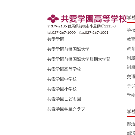
学
〒379-2185 群馬県前橋市小屋原町1115-3
学
tel.027-267-1000 fax.027-267-1001
教
共愛学園
教
共愛学園前橋国際大学
制
共愛学園前橋国際大学短期大学部
制
共愛学園高等学校
交
共愛学園中学校
デ
共愛学園小学校
学
共愛学園こども園
共愛学園学童クラブ
学
部
部