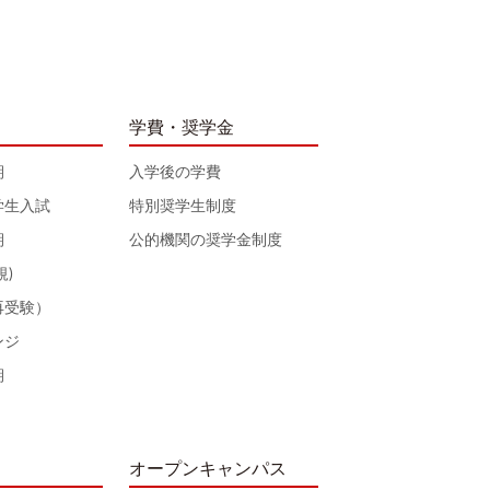
学費・奨学金
期
入学後の学費
学生入試
特別奨学生制度
期
公的機関の奨学金制度
規)
再受験）
ンジ
期
オープンキャンパス