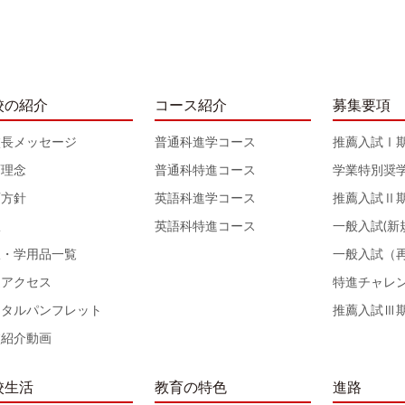
校の紹介
コース紹介
募集要項
校長メッセージ
普通科進学コース
推薦入試Ⅰ
育理念
普通科特進コース
学業特別奨
育方針
英語科進学コース
推薦入試Ⅱ
服
英語科特進コース
一般入試(新
服・学用品一覧
一般入試（
通アクセス
特進チャレ
ジタルパンフレット
推薦入試Ⅲ
校紹介動画
校生活
教育の特色
進路