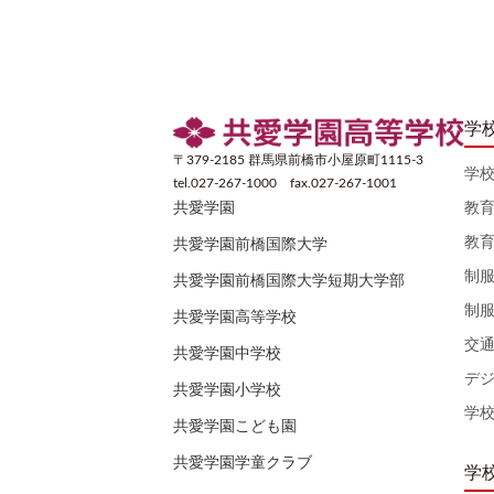
学
〒379-2185 群馬県前橋市小屋原町1115-3
学
tel.027-267-1000 fax.027-267-1001
教
共愛学園
教
共愛学園前橋国際大学
制
共愛学園前橋国際大学短期大学部
制
共愛学園高等学校
交
共愛学園中学校
デ
共愛学園小学校
学
共愛学園こども園
共愛学園学童クラブ
学