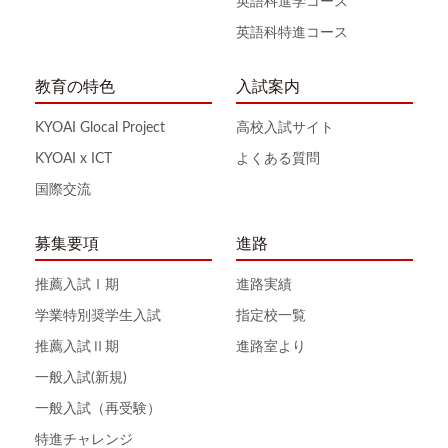
英語科進学コース
英語科特進コース
教育の特色
入試案内
KYOAI Glocal Project
高校入試サイト
KYOAI x ICT
よくある質問
国際交流
募集要項
進路
推薦入試Ⅰ期
進路実績
学業特別奨学生入試
指定校一覧
推薦入試Ⅱ期
進路室より
一般入試(新規)
一般入試（再受験）
特進チャレンジ