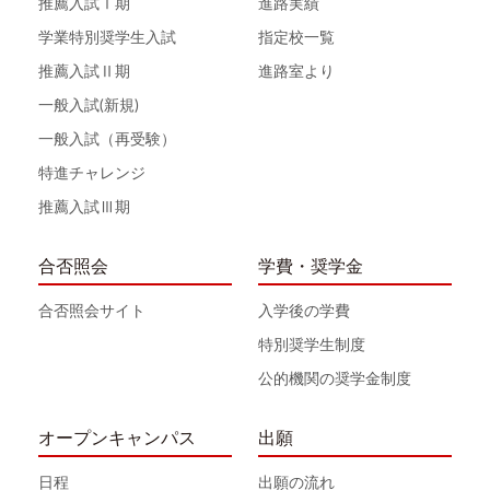
推薦入試Ⅰ期
進路実績
学業特別奨学生入試
指定校一覧
推薦入試Ⅱ期
進路室より
一般入試(新規)
一般入試（再受験）
特進チャレンジ
推薦入試Ⅲ期
合否照会
学費・奨学金
合否照会サイト
入学後の学費
特別奨学生制度
公的機関の奨学金制度
オープンキャンパス
出願
日程
出願の流れ