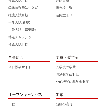
推薦入試Ⅰ期
進路実績
学業特別奨学生入試
指定校一覧
推薦入試Ⅱ期
進路室より
一般入試(新規)
一般入試（再受験）
特進チャレンジ
推薦入試Ⅲ期
合否照会
学費・奨学金
合否照会サイト
入学後の学費
特別奨学生制度
公的機関の奨学金制度
オープンキャンパス
出願
日程
出願の流れ