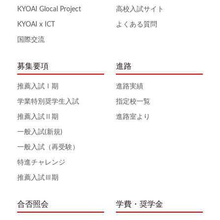
KYOAI Glocal Project
高校入試サイト
KYOAI x ICT
よくある質問
国際交流
募集要項
進路
推薦入試Ⅰ期
進路実績
学業特別奨学生入試
指定校一覧
推薦入試Ⅱ期
進路室より
一般入試(新規)
一般入試（再受験）
特進チャレンジ
推薦入試Ⅲ期
合否照会
学費・奨学金