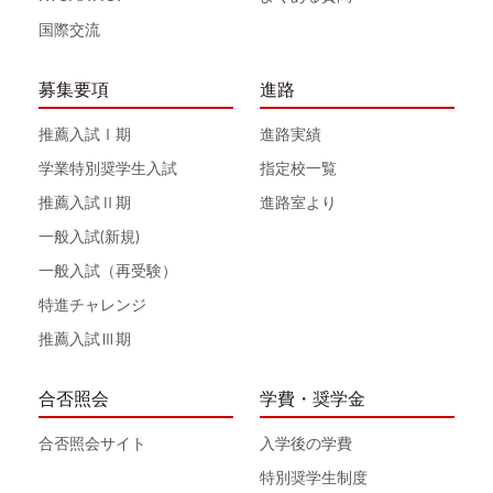
国際交流
募集要項
進路
推薦入試Ⅰ期
進路実績
学業特別奨学生入試
指定校一覧
推薦入試Ⅱ期
進路室より
一般入試(新規)
一般入試（再受験）
特進チャレンジ
推薦入試Ⅲ期
合否照会
学費・奨学金
合否照会サイト
入学後の学費
特別奨学生制度