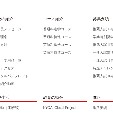
校の紹介
コース紹介
募集要項
校長メッセージ
普通科進学コース
推薦入試Ⅰ
育理念
普通科特進コース
学業特別奨
育方針
英語科進学コース
推薦入試Ⅱ
服
英語科特進コース
一般入試(新
服・学用品一覧
一般入試（
通アクセス
特進チャレ
ジタルパンフレット
推薦入試Ⅲ
校紹介動画
校生活
教育の特色
進路
活動（運動部）
KYOAI Glocal Project
進路実績