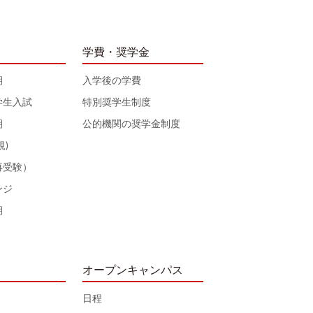
学費・奨学金
期
入学後の学費
学生入試
特別奨学生制度
期
公的機関の奨学金制度
規)
再受験）
ンジ
期
オープンキャンパス
日程