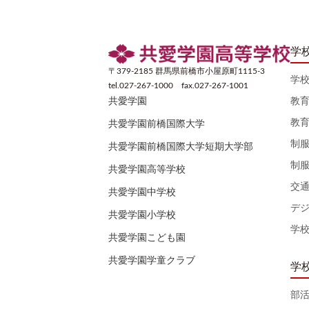
学
〒379-2185 群馬県前橋市小屋原町1115-3
学
tel.027-267-1000 fax.027-267-1001
教
共愛学園
教
共愛学園前橋国際大学
制
共愛学園前橋国際大学短期大学部
制
共愛学園高等学校
交
共愛学園中学校
デ
共愛学園小学校
学
共愛学園こども園
共愛学園学童クラブ
学
部