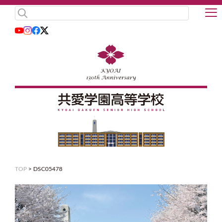
TOP
>
DSC05478