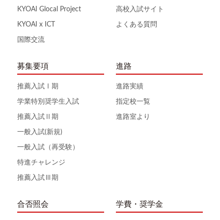
KYOAI Glocal Project
高校入試サイト
KYOAI x ICT
よくある質問
国際交流
募集要項
進路
推薦入試Ⅰ期
進路実績
学業特別奨学生入試
指定校一覧
推薦入試Ⅱ期
進路室より
一般入試(新規)
一般入試（再受験）
特進チャレンジ
推薦入試Ⅲ期
合否照会
学費・奨学金