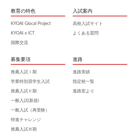
教育の特色
入試案内
KYOAI Glocal Project
高校入試サイト
KYOAI x ICT
よくある質問
国際交流
募集要項
進路
推薦入試Ⅰ期
進路実績
学業特別奨学生入試
指定校一覧
推薦入試Ⅱ期
進路室より
一般入試(新規)
一般入試（再受験）
特進チャレンジ
推薦入試Ⅲ期