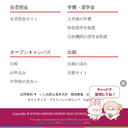
合否照会
学費・奨学金
合否照会サイト
入学後の学費
特別奨学生制度
公的機関の奨学金制度
オープンキャンパス
出願
日程
出願の流れ
お申込み
出願サイト
中学校の先生へ
訪問者別
▼
いじめ防止基本方針
職員募集
お問い合わせ
サイトマップ
プライバシーポリシー
English page
Copyright © KYOAI GAKUEN SENIOR HIGH SCHOOL All Rights Reserved
This site is protected by reCAPTCHA and the Google
Privacy Policy
and
Terms of Service
apply.