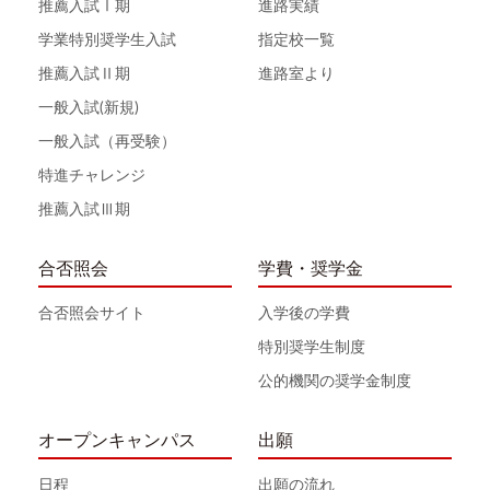
推薦入試Ⅰ期
進路実績
学業特別奨学生入試
指定校一覧
推薦入試Ⅱ期
進路室より
一般入試(新規)
一般入試（再受験）
特進チャレンジ
推薦入試Ⅲ期
合否照会
学費・奨学金
合否照会サイト
入学後の学費
特別奨学生制度
公的機関の奨学金制度
オープンキャンパス
出願
日程
出願の流れ