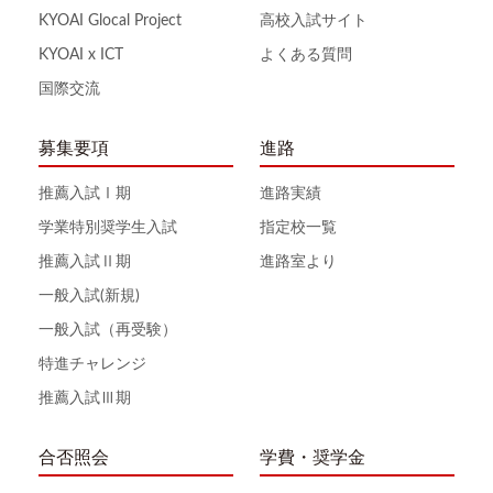
KYOAI Glocal Project
高校入試サイト
KYOAI x ICT
よくある質問
国際交流
募集要項
進路
推薦入試Ⅰ期
進路実績
学業特別奨学生入試
指定校一覧
推薦入試Ⅱ期
進路室より
一般入試(新規)
一般入試（再受験）
特進チャレンジ
推薦入試Ⅲ期
合否照会
学費・奨学金