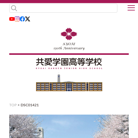
TOP
>
DSC01421